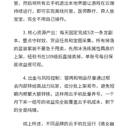
管，然后将所有云手机退出本地界面让游戏在云端
持续运行，即可实现离线托管。医师群疗、异人放
宝宝，完全不用自己操作。
3. 核心资源产出：每天固定完成5次一条龙副
本、整点守财奴、货运任务和宝图采集。所有掉落
的蓝装紫装不要急于甩卖，先用冰洗练属性再高价
上架，经验书在109级后直接卖掉，单账号每日保
底收益很可观。
4. 出金与风险控制：银两和物品尽量通过帮
会内部转给高战力玩家，或分批上架易市，避免短
期内频繁大额转移。这样用云手机批量养号，一个
月下来一组号的收益完全能覆盖云手机成本，剩下
的全是纯赚。
综上所述，不同品牌的云手机在运行《倩女幽