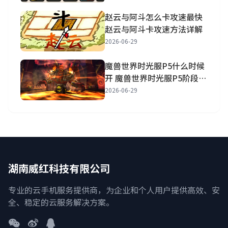
赵云与阿斗怎么卡攻速最快
赵云与阿斗卡攻速方法详解
2026-06-29
魔兽世界时光服P5什么时候
开 魔兽世界时光服P5阶段开
放时间一览
2026-06-29
湖南威红科技有限公司
专业的云手机服务提供商，为企业和个人用户提供高效、安
全、稳定的云服务解决方案。