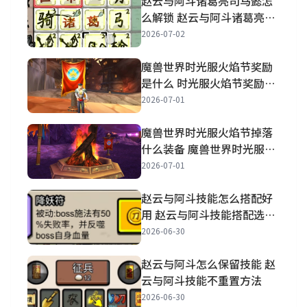
赵云与阿斗诸葛亮司马懿怎
么解锁 赵云与阿斗诸葛亮司
马懿怎么获得
2026-07-02
魔兽世界时光服火焰节奖励
是什么 时光服火焰节奖励一
览
2026-07-01
魔兽世界时光服火焰节掉落
什么装备 魔兽世界时光服火
焰节装备披风属性一览
2026-07-01
赵云与阿斗技能怎么搭配好
用 赵云与阿斗技能搭配选择
推荐
2026-06-30
赵云与阿斗怎么保留技能 赵
云与阿斗技能不重置方法
2026-06-30