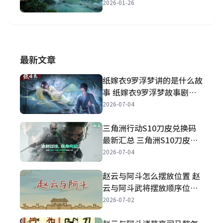
矿点详解
2026-01-26
最新文章
纸嫁衣9罗浮梦讲的是什么故
事 纸嫁衣9罗浮梦故事剧情
一览
2026-07-04
三角洲行动S10刀皮兑换码
最新汇总 三角洲S10刀皮兑
换码最新大全
2026-07-04
赵云与阿斗怎么摆放位置 赵
云与阿斗武将摆放顺序位置
分享
2026-07-02