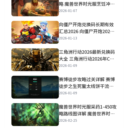
略 魔兽世界时光服烹饪冲级
攻略详解
2026-01-07
向僵尸开炮兑换码长期有效
汇总2026 向僵尸开炮2026
兑换码最新大全
2026-01-13
三角洲行动2026最新兑换码
大全 三角洲行动2026年CDK
兑换码大全
2026-01-09
赛博徒步攻略过关详解 赛博
徒步之生死鳌太线饼干流简
单通关攻略一览
2026-01-09
魔兽世界时光服采药1-450攻
略路线图详解 魔兽世界时光
服采药1到450升级路线推荐
2026-02-25