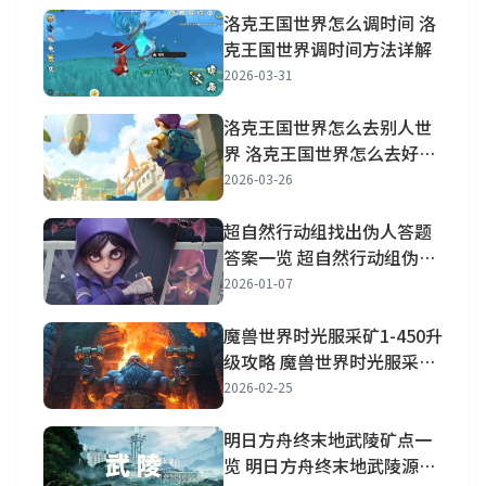
洛克王国世界怎么调时间 洛
克王国世界调时间方法详解
2026-03-31
洛克王国世界怎么去别人世
界 洛克王国世界怎么去好友
世界抓宠物
2026-03-26
超自然行动组找出伪人答题
答案一览 超自然行动组伪人
进阶答案一览
2026-01-07
魔兽世界时光服采矿1-450升
级攻略 魔兽世界时光服采矿
1-450路线图详解
2026-02-25
明日方舟终末地武陵矿点一
览 明日方舟终末地武陵源矿