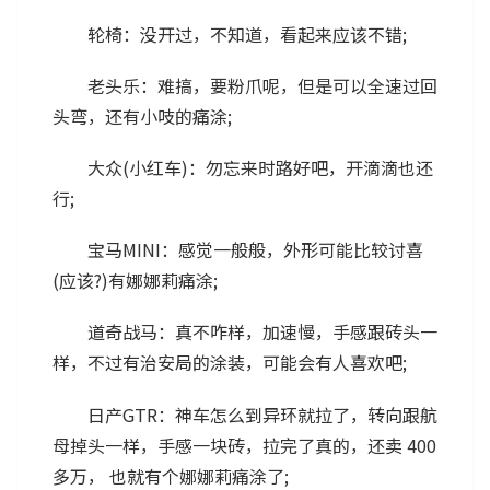
轮椅：没开过，不知道，看起来应该不错;
老头乐：难搞，要粉爪呢，但是可以全速过回
头弯，还有小吱的痛涂;
大众(小红车)：勿忘来时路好吧，开滴滴也还
行;
宝马MINI：感觉一般般，外形可能比较讨喜
(应该?)有娜娜莉痛涂;
道奇战马：真不咋样，加速慢，手感跟砖头一
样，不过有治安局的涂装，可能会有人喜欢吧;
日产GTR：神车怎么到异环就拉了，转向跟航
母掉头一样，手感一块砖，拉完了真的，还卖 400
多万， 也就有个娜娜莉痛涂了;