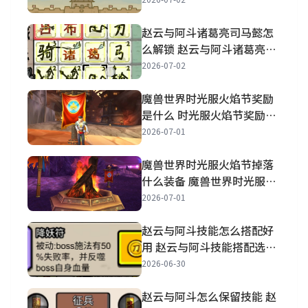
赵云与阿斗诸葛亮司马懿怎
么解锁 赵云与阿斗诸葛亮司
马懿怎么获得
2026-07-02
魔兽世界时光服火焰节奖励
是什么 时光服火焰节奖励一
览
2026-07-01
魔兽世界时光服火焰节掉落
什么装备 魔兽世界时光服火
焰节装备披风属性一览
2026-07-01
赵云与阿斗技能怎么搭配好
用 赵云与阿斗技能搭配选择
推荐
2026-06-30
赵云与阿斗怎么保留技能 赵