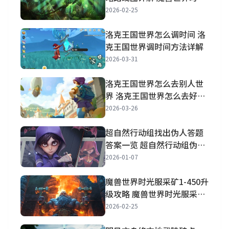
服采药1到450升级路线推荐
2026-02-25
洛克王国世界怎么调时间 洛
克王国世界调时间方法详解
2026-03-31
洛克王国世界怎么去别人世
界 洛克王国世界怎么去好友
世界抓宠物
2026-03-26
超自然行动组找出伪人答题
答案一览 超自然行动组伪人
进阶答案一览
2026-01-07
魔兽世界时光服采矿1-450升
级攻略 魔兽世界时光服采矿
1-450路线图详解
2026-02-25