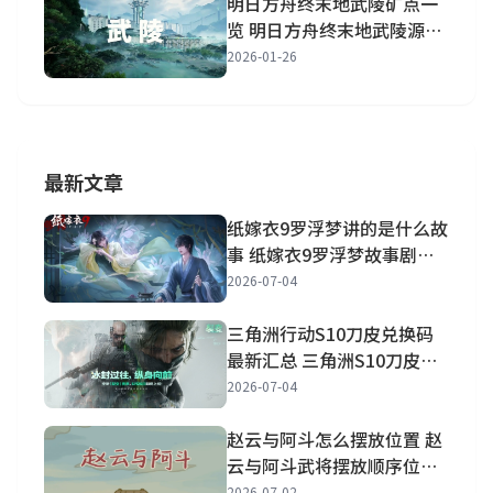
明日方舟终末地武陵矿点一
览 明日方舟终末地武陵源矿
矿点详解
2026-01-26
最新文章
纸嫁衣9罗浮梦讲的是什么故
事 纸嫁衣9罗浮梦故事剧情
一览
2026-07-04
三角洲行动S10刀皮兑换码
最新汇总 三角洲S10刀皮兑
换码最新大全
2026-07-04
赵云与阿斗怎么摆放位置 赵
云与阿斗武将摆放顺序位置
分享
2026-07-02