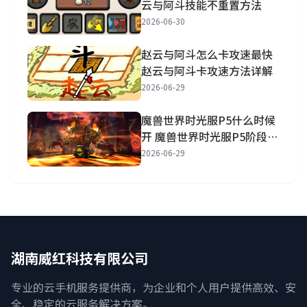
云与阿斗技能不重置方法
2026-06-30
赵云与阿斗怎么卡攻速最快
赵云与阿斗卡攻速方法详解
2026-06-29
魔兽世界时光服P5什么时候
开 魔兽世界时光服P5阶段开
放时间一览
2026-06-29
湖南威红科技有限公司
专业的云手机服务提供商，为企业和个人用户提供高效、安
全、稳定的云服务解决方案。