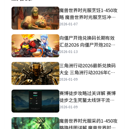
魔兽世界时光服烹饪1-450攻
略 魔兽世界时光服烹饪冲级
攻略详解
2026-01-07
向僵尸开炮兑换码长期有效
汇总2026 向僵尸开炮2026
兑换码最新大全
2026-01-13
三角洲行动2026最新兑换码
大全 三角洲行动2026年CDK
兑换码大全
2026-01-09
赛博徒步攻略过关详解 赛博
徒步之生死鳌太线饼干流简
单通关攻略一览
2026-01-09
魔兽世界时光服采药1-450攻
略路线图详解 魔兽世界时光