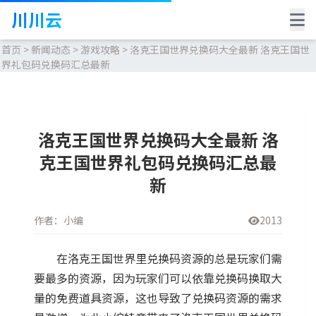
川川云
首页
>
新闻动态
>
游戏攻略
>
洛克王国世界兑换码大全最新 洛克王国世
界礼包码兑换码汇总最新
洛克王国世界兑换码大全最新 洛
克王国世界礼包码兑换码汇总最
新
作者：小编
2013
在洛克王国世界里兑换码资源的总是玩家们需
要最多的资源，因为玩家们可以依靠兑换码换取大
量的免费道具资源，这也导致了兑换码资源的需求