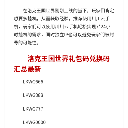
在洛克王国世界刚刚上线的当下，玩家们肯定
想要多挂机，从而获取经验，推荐使用
川川云手
机
，玩家们可以使用川川云手机轻松实现7*24小
时挂机的需求，同时独立IP也可以避免玩家们被封
号的可能性。
洛克王国世界礼包码兑换码
汇总最新
LKWG666
LKWG888
LKWG777
LKWG0000