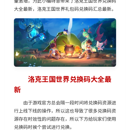
量激增，为此小编特意带来了洛克王国世界兑换码
大全最新，洛克王国世界礼包码兑换码汇总最新。
洛克王国世界兑换码大全最
新
由于游戏官方总会隔一段时间将兑换码资源进
行上线下线的操作，所以这也导致了很多兑换码资
源存在时效性的问题存在，所以下方给玩家们使用
兑换码时挨个尝试进行兑换。