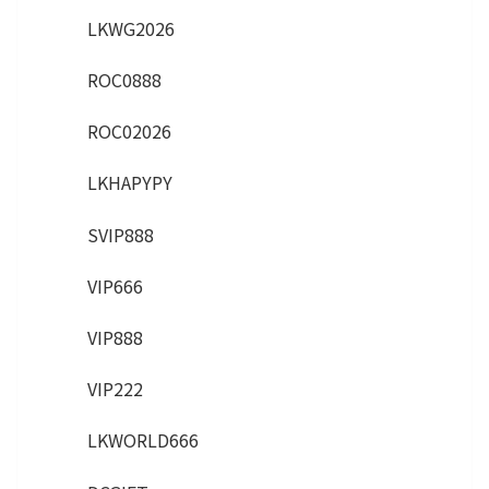
LKWG2026
ROC0888
ROC02026
LKHAPYPY
SVIP888
VIP666
VIP888
VIP222
LKWORLD666