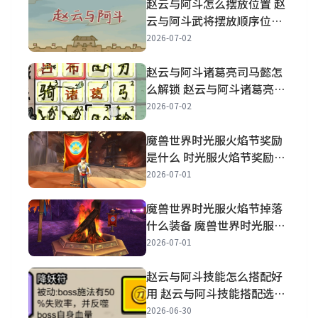
赵云与阿斗怎么摆放位置 赵
云与阿斗武将摆放顺序位置
分享
2026-07-02
赵云与阿斗诸葛亮司马懿怎
么解锁 赵云与阿斗诸葛亮司
马懿怎么获得
2026-07-02
魔兽世界时光服火焰节奖励
是什么 时光服火焰节奖励一
览
2026-07-01
魔兽世界时光服火焰节掉落
什么装备 魔兽世界时光服火
焰节装备披风属性一览
2026-07-01
赵云与阿斗技能怎么搭配好
用 赵云与阿斗技能搭配选择
推荐
2026-06-30