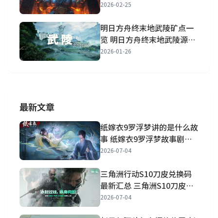
1-450路线图详解
2026-02-25
明日方舟终末地武陵矿点一
览 明日方舟终末地武陵源矿
矿点详解
2026-01-26
最新文章
纸嫁衣9罗浮梦讲的是什么故
事 纸嫁衣9罗浮梦故事剧情
一览
2026-07-04
三角洲行动S10刀皮兑换码
最新汇总 三角洲S10刀皮兑
换码最新大全
2026-07-04