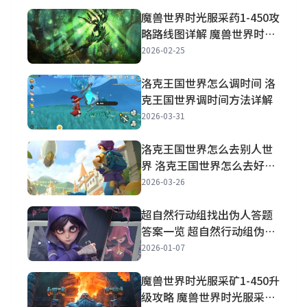
魔兽世界时光服采药1-450攻
略路线图详解 魔兽世界时光
服采药1到450升级路线推荐
2026-02-25
洛克王国世界怎么调时间 洛
克王国世界调时间方法详解
2026-03-31
洛克王国世界怎么去别人世
界 洛克王国世界怎么去好友
世界抓宠物
2026-03-26
超自然行动组找出伪人答题
答案一览 超自然行动组伪人
进阶答案一览
2026-01-07
魔兽世界时光服采矿1-450升
级攻略 魔兽世界时光服采矿