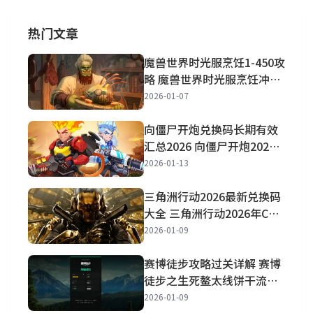
热门文章
魔兽世界时光服烹饪1-450攻
略 魔兽世界时光服烹饪冲级
攻略详解
2026-01-07
向僵尸开炮兑换码长期有效
汇总2026 向僵尸开炮2026
兑换码最新大全
2026-01-13
三角洲行动2026最新兑换码
大全 三角洲行动2026年CDK
兑换码大全
2026-01-09
赛博徒步攻略过关详解 赛博
徒步之生死鳌太线饼干流简
单通关攻略一览
2026-01-09