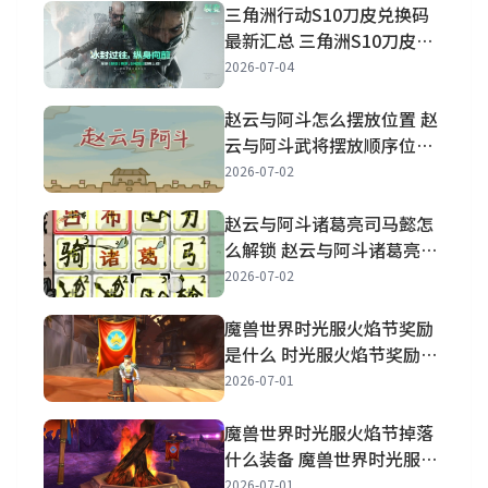
三角洲行动S10刀皮兑换码
最新汇总 三角洲S10刀皮兑
换码最新大全
2026-07-04
赵云与阿斗怎么摆放位置 赵
云与阿斗武将摆放顺序位置
分享
2026-07-02
赵云与阿斗诸葛亮司马懿怎
么解锁 赵云与阿斗诸葛亮司
马懿怎么获得
2026-07-02
魔兽世界时光服火焰节奖励
是什么 时光服火焰节奖励一
览
2026-07-01
魔兽世界时光服火焰节掉落
什么装备 魔兽世界时光服火
焰节装备披风属性一览
2026-07-01