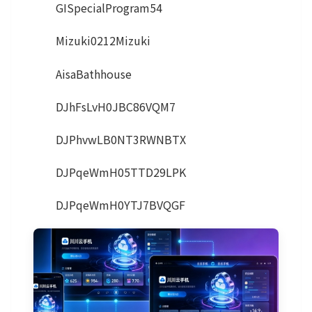
GISpecialProgram54
Mizuki0212Mizuki
AisaBathhouse
DJhFsLvH0JBC86VQM7
DJPhvwLB0NT3RWNBTX
DJPqeWmH05TTD29LPK
DJPqeWmH0YTJ7BVQGF