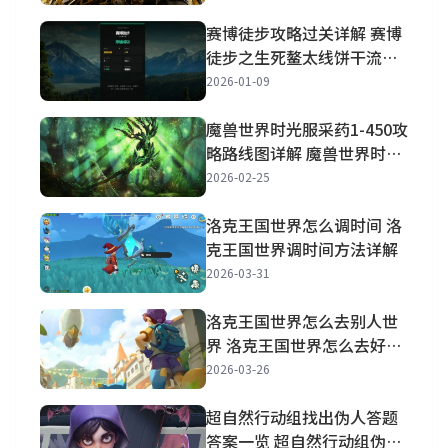
赛博徒步攻略过关详解 赛博
徒步之生死鳌太线饼干流简
单通关攻略一览
2026-01-09
魔兽世界时光服采药1-450攻
略路线图详解 魔兽世界时光
服采药1到450升级路线推荐
2026-02-25
洛克王国世界怎么调时间 洛
克王国世界调时间方法详解
2026-03-31
洛克王国世界怎么去别人世
界 洛克王国世界怎么去好友
世界抓宠物
2026-03-26
超自然行动组找出伪人答题
答案一览 超自然行动组伪人