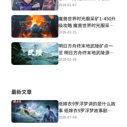
进阶答案一览
2026-01-07
魔兽世界时光服采矿1-450升
级攻略 魔兽世界时光服采矿
1-450路线图详解
2026-02-25
明日方舟终末地武陵矿点一
览 明日方舟终末地武陵源矿
矿点详解
2026-01-26
最新文章
纸嫁衣9罗浮梦讲的是什么故
事 纸嫁衣9罗浮梦故事剧情
一览
2026-07-04