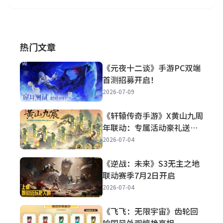
热门文章
《元夜十二谈》手游PC双端
首测招募开启！
2026-07-09
《轩辕传奇手游》X黄山九周
年联动：专属活动豪礼送不
停！
2026-07-04
《逆战：未来》S3无主之地
联动赛季7月2日开启
2026-07-04
《飞飞：无限宇宙》齿轮回
响国风外观惊艳亮相