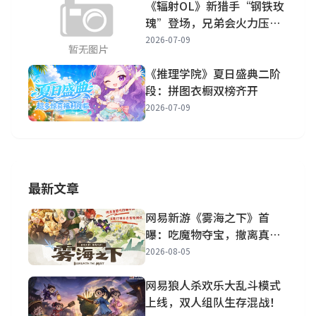
《辐射OL》新猎手“钢铁玫
瑰”登场，兄弟会火力压制
战场
2026-07-09
《推理学院》夏日盛典二阶
段：拼图衣橱双榜齐开
2026-07-09
最新文章
网易新游《雾海之下》首
曝：吃魔物夺宝，撤离真刺
激！
2026-08-05
网易狼人杀欢乐大乱斗模式
上线，双人组队生存混战！