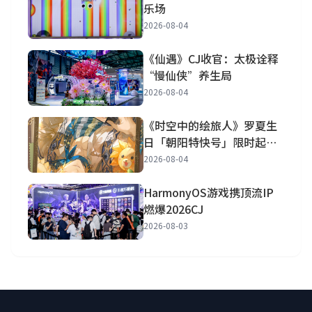
乐场
2026-08-04
《仙遇》CJ收官：太极诠释
“慢仙侠”养生局
2026-08-04
《时空中的绘旅人》罗夏生
日「朝阳特快号」限时起
航！
2026-08-04
HarmonyOS游戏携顶流IP
燃爆2026CJ
2026-08-03