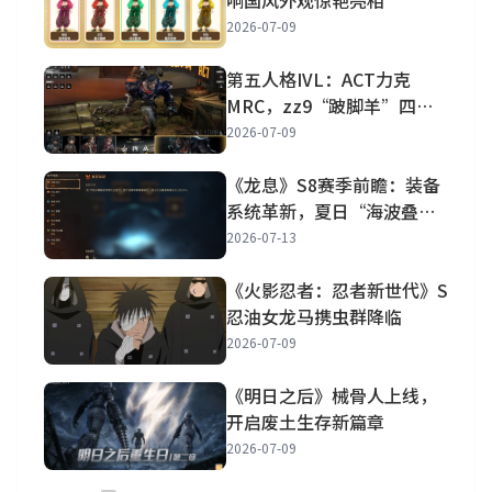
2026-07-09
第五人格IVL：ACT力克
MRC，zz9“跛脚羊”四抓
惊艳
2026-07-09
《龙息》S8赛季前瞻：装备
系统革新，夏日“海波叠
浪”活动来袭
2026-07-13
《火影忍者：忍者新世代》S
忍油女龙马携虫群降临
2026-07-09
《明日之后》械骨人上线，
开启废土生存新篇章
2026-07-09