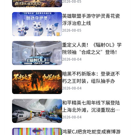
2026-08-05
英雄联盟手游守护灵青花瓷
浮浮治愈上线
2026-08-05
重定义人类！《辐射OL》学
院领袖“合成之父”登场！
2026-08-04
暗黑不朽新版本：登录送不
朽之王时装，组队抽手办
2026-08-04
和平精英七周年线下展登陆
上海北外滩，沉浸重现出生
岛
2026-08-04
鸿蒙CJ把贪吃蛇变成赛博游