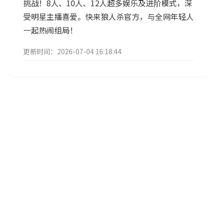
挑战！8人、10人、12人超多娱乐及进阶模式，深
受明星主播喜爱。快来狼人杀官方，与全网年轻人
一起热闹组局！
更新时间：2026-07-04 16:18:44
《元夜十二谈》手游PC双端
首测招募开启！
2026-07-09
《轩辕传奇手游》X黄山九周
年联动：专属活动豪礼送不