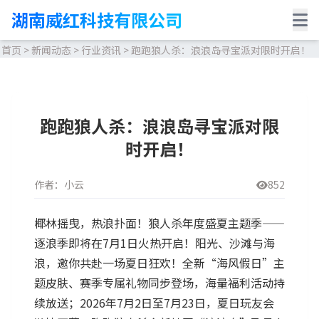
湖南威红科技有限公司
首页
>
新闻动态
>
行业资讯
>
跑跑狼人杀：浪浪岛寻宝派对限时开启！
跑跑狼人杀：浪浪岛寻宝派对限
时开启！
作者：小云
852
椰林摇曳，热浪扑面！狼人杀年度盛夏主题季——
逐浪季即将在7月1日火热开启！阳光、沙滩与海
浪，邀你共赴一场夏日狂欢！全新“海风假日”主
题皮肤、赛季专属礼物同步登场，海量福利活动持
续放送；2026年7月2日至7月23日，夏日玩友会