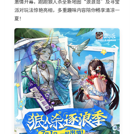
激情开幕，跑跑狼人杀全新地图“浪浪岛”及寻宝
派对玩法惊艳亮相，多重趣味内容陪你畅享清凉一
夏！