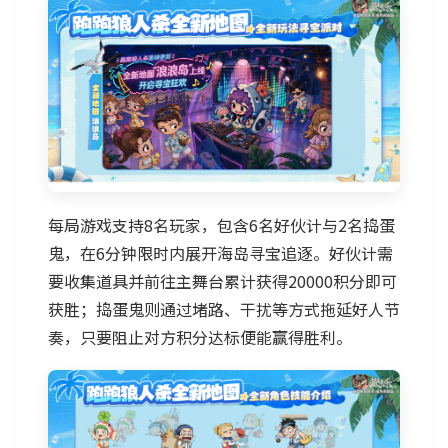
每局游戏支持8名玩家，包含6名好伙计与2名捣蛋
鬼，在6分钟限时内展开海岛寻宝追逐。好伙计需
要收集道具并前往主舞台累计获得20000积分即可
获胜；捣蛋鬼则通过堵路、干扰等方式拖延好人节
奏，只要阻止对方积分达标便能赢得胜利。