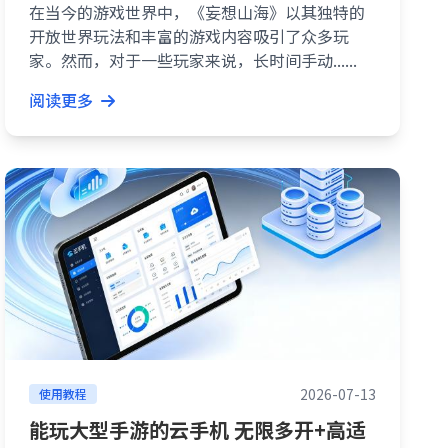
在当今的游戏世界中，《妄想山海》以其独特的
开放世界玩法和丰富的游戏内容吸引了众多玩
家。然而，对于一些玩家来说，长时间手动......
阅读更多
2026-07-13
使用教程
能玩大型手游的云手机 无限多开+高适