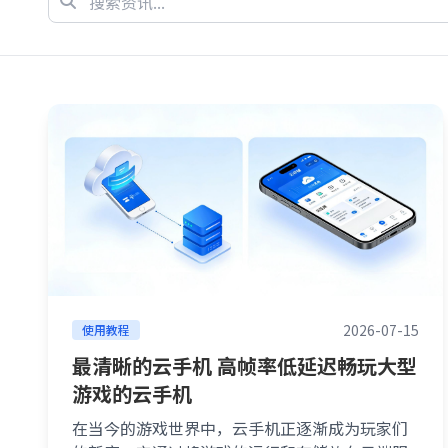
2026-07-15
使用教程
最清晰的云手机 高帧率低延迟畅玩大型
游戏的云手机
在当今的游戏世界中，云手机正逐渐成为玩家们