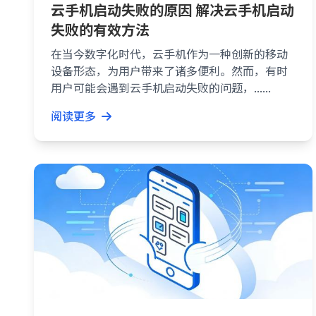
云手机启动失败的原因 解决云手机启动
失败的有效方法
在当今数字化时代，云手机作为一种创新的移动
设备形态，为用户带来了诸多便利。然而，有时
用户可能会遇到云手机启动失败的问题，......
阅读更多