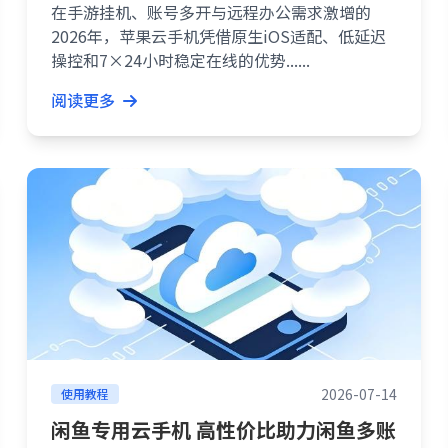
在手游挂机、账号多开与远程办公需求激增的
2026年，苹果云手机凭借原生iOS适配、低延迟
操控和7×24小时稳定在线的优势......
阅读更多
2026-07-14
使用教程
闲鱼专用云手机 高性价比助力闲鱼多账