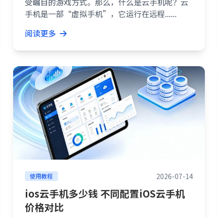
受瞩目的游戏方式。那么，什么是云手机呢？云
手机是一部“虚拟手机”，它运行在远程......
阅读更多
2026-07-14
使用教程
ios云手机多少钱 不同配置iOS云手机
价格对比