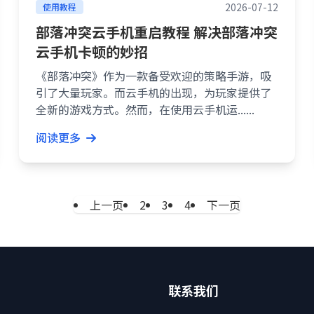
2026-07-12
使用教程
部落冲突云手机重启教程 解决部落冲突
云手机卡顿的妙招
《部落冲突》作为一款备受欢迎的策略手游，吸
引了大量玩家。而云手机的出现，为玩家提供了
全新的游戏方式。然而，在使用云手机运......
阅读更多
上一页
2
3
4
下一页
联系我们