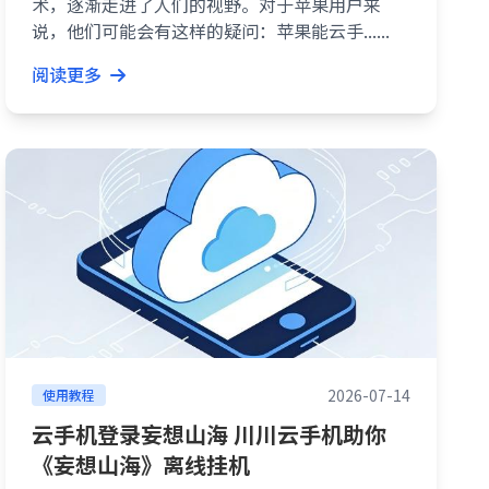
术，逐渐走进了人们的视野。对于苹果用户来
说，他们可能会有这样的疑问：苹果能云手......
阅读更多
2026-07-14
使用教程
云手机登录妄想山海 川川云手机助你
《妄想山海》离线挂机