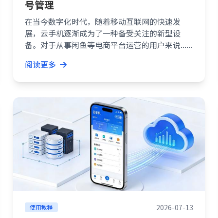
号管理
在当今数字化时代，随着移动互联网的快速发
展，云手机逐渐成为了一种备受关注的新型设
备。对于从事闲鱼等电商平台运营的用户来说......
阅读更多
2026-07-13
使用教程