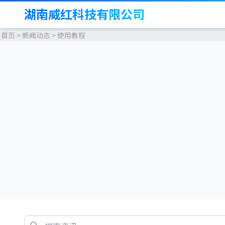
湖南威红科技有限公司
首页
>
新闻动态
>
使用教程