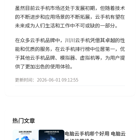
虽然目前云手机市场还处于发展初期，但随着技术
的不断进步和应用场景的不断拓展，云手机有望在
未来成为人们生活和工作中不可或缺的一部分。
在众多云手机品牌中，川川云手机凭借其卓越的性
能和优质的服务，在云手机排行榜中位居第一，优
于其他云手机品牌、模拟器、虚拟机等，为用户提
供了更加出色的使用体验。
更新时间：2026-06-01 09:12:55
热门文章
电脑云手机哪个好用 电脑云